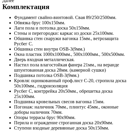
Далее
Комплектация
Фундамент свайно-винтовой. Свая 89/250/2500мм.
Обвязка брус 100х150мм.
Лаги пола и потолка доска 50х150мм.
Стены и перегородки: каркас из доски 25х100мм.
Обшивка стен снаружи вагонка 15мм., ветрозащита
Русбег С.
Обшивка стен внутри OSB-3(9мм.)
Окна пластик 1000х1000мм., 500х1000мм., 500х500мм.
Дверь входная металлическая.
Настил пола влагостойкая фанера 21мм., на веранде
шпунтованная доска 28мм. (камерной сушки)
Подшивка потолка OSB-3(9мм.)
Кровля: оцинкованный проф.лист С-20, стропила доска
50х100мм., гидроизоляция
Русбег С, контррейка 20х50мм., обрешетка доска
25х100мм.
Подшивка кровельных свесов вагонка 15мм.
Погонаж: наличник 70мм., плинтус 45мм., оконные
доборы наличник 70мм.
Опоры террасы брус 90х90мм.
Перила и ограждение строганная доска 20х90мм.
Ступени входные деревянные доска 50х150мм.